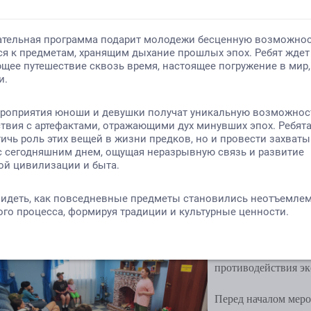
Категория:
новости
Опубликовано: 24.05.2026
Автор: РОМЦ
Кинолекторий «Против тер
В Центре культурно
посвященный борьбе
посмотрели видеор
противодействия эк
Перед началом мер