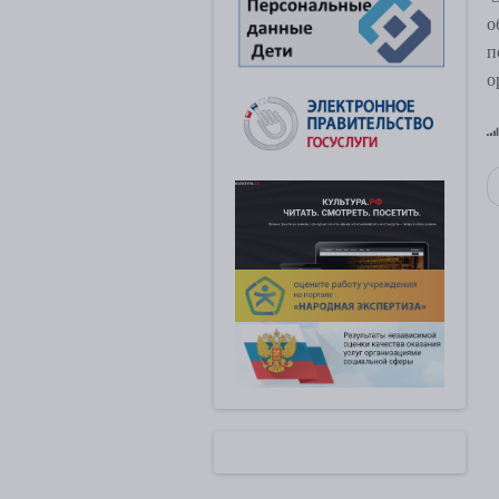
о
п
о