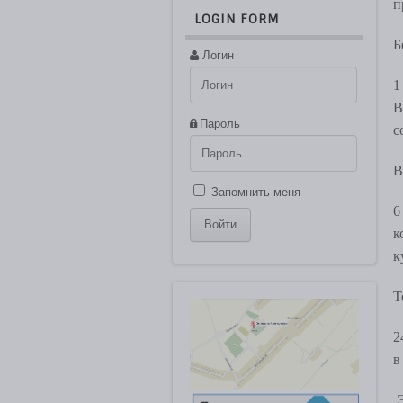
п
LOGIN FORM
Б
Логин
1
В
Пароль
с
В
Запомнить меня
6
к
к
Т
2
в
Э