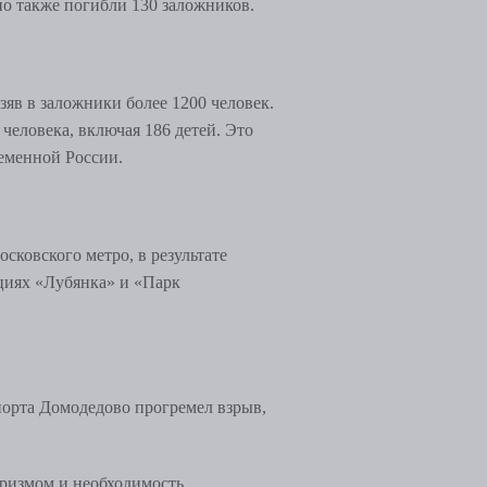
о также погибли 130 заложников.
зяв в заложники более 1200 человек.
человека, включая 186 детей. Это
еменной России.
сковского метро, в результате
нциях
«
Лубянка
»
и
«
Парк
порта Домодедово прогремел взрыв,
оризмом и необходимость