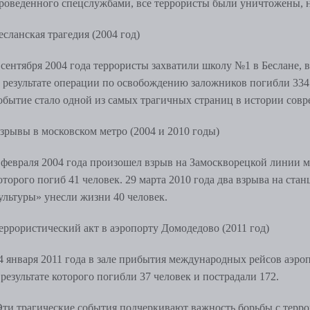
роведенного спецслужбами, все террористы были уничтожены, н
есланская трагедия (2004 год)
 сентября 2004 года террористы захватили школу №1 в Беслане, в
 результате операции по освобождению заложников погибли 334 
обытие стало одной из самых трагичных страниц в истории совр
зрывы в московском метро (2004 и 2010 годы)
 февраля 2004 года произошел взрыв на Замоскворецкой линии мо
оторого погиб 41 человек. 29 марта 2010 года два взрыва на ста
ультуры
»
унесли жизни 40 человек.
еррористический акт в аэропорту Домодедово (2011 год)
4 января 2011 года в зале прибытия международных рейсов аэро
 результате которого погибли 37 человек и пострадали 172.
ти трагические события подчеркивают важность борьбы с терр