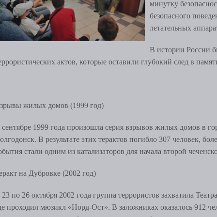
минутку безопаснос
безопасного поведе
летательных аппара
В истории России б
еррористических актов, которые оставили глубокий след в памят
зрывы жилых домов (1999 год)
 сентябре 1999 года произошла серия взрывов жилых домов в го
олгодонск. В результате этих терактов погибло 307 человек, бол
обытия стали одним из катализаторов для начала второй чеченск
еракт на Дубровке (2002 год)
 23 по 26 октября 2002 года группа террористов захватила Теат
де проходил мюзикл
«
Норд-Ост
»
. В заложниках оказалось 912 че