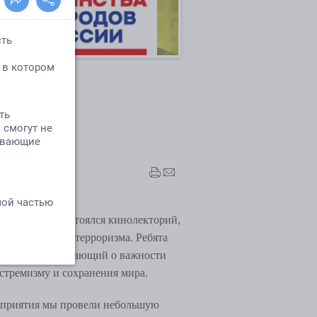
роризма»
го развития состоялся кинолекторий,
 с идеологией терроризма. Ребята
олик, рассказывающий о важности
стремизму и сохранения мира.
оприятия мы провели небольшую