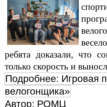
спор
про
велог
весел
ребята доказали, что 
только скорость и выносл
Подробнее: Игровая 
велогонщика»
Автор:
РОМЦ