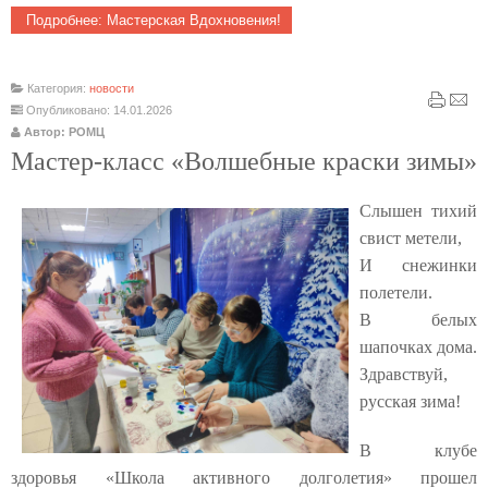
Подробнее: Мастерская Вдохновения!
Категория:
новости
Опубликовано: 14.01.2026
Автор: РОМЦ
Мастер‑класс «Волшебные краски зимы»
Слышен тихий
свист метели,
И снежинки
полетели.
В белых
шапочках дома.
Здравствуй,
русская зима!
В клубе
здоровья «Школа активного долголетия» прошел