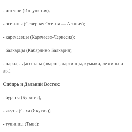
- ингуши (Ингушетия);
- осетины (Северная Осетия — Алания);
- карачаевцы (Карачаево‑Черкесия);
- балкарцы (Кабардино‑Балкария);
- народы Дагестана (аварцы, даргинцы, кумыки, лезгины и
др.).
Сибирь и Дальний Восток:
- буряты (Бурятия);
- якуты (Саха (Якутия));
- тувинцы (Тыва);