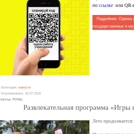
по
ссылке
или QR-
Подробнее: Оценка 
государственных и му
Категория:
новости
Опубликовано: 30.07.2026
Автор: РОМЦ
Развлекательная программа «Игры 
Лето продолжается: