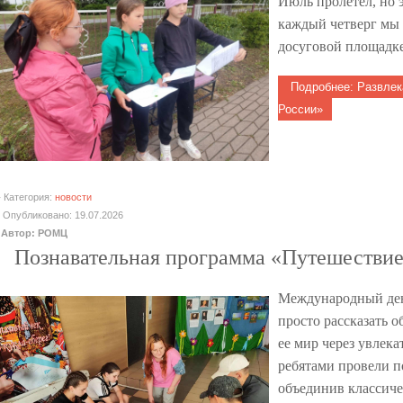
Июль пролетел, но э
каждый четверг мы 
досуговой площадке
Подробнее: Развлек
России»
Категория:
новости
Опубликовано: 19.07.2026
Автор: РОМЦ
Познавательная программа «Путешествие
Международный ден
просто рассказать о
ее мир через увлек
ребятами провели п
объединив классиче