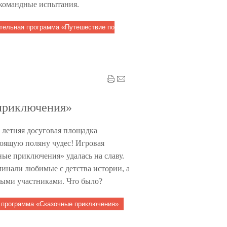
 командные испытания.
тельная программа «Путешествие по
приключения»
а летняя досуговая площадка
тоящую поляну чудес! Игровая
ые приключения» удалась на славу.
инали любимые с детства истории, а
ными участниками. Что было?
 программа «Сказочные приключения»