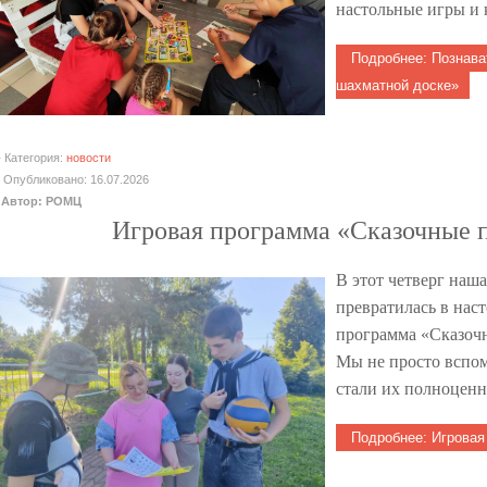
настольные игры и
Подробнее: Познава
шахматной доске»
Категория:
новости
Опубликовано: 16.07.2026
Автор: РОМЦ
Игровая программа «Сказочные 
В этот четверг наш
превратилась в нас
программа «Сказочн
Мы не просто вспом
стали их полноцен
Подробнее: Игровая