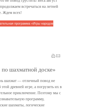
то не повод грустить! Весь август
продолжаем встречаться на летней
. Ждем всех!
ательная программа «Игры народов
 по шахматной доске»
ь шахмат — отличный повод не
б этой древней игре, а погрузить их в
ательное приключение. Поэтому мы с
ознавательную программу,
ские шахматы, логические