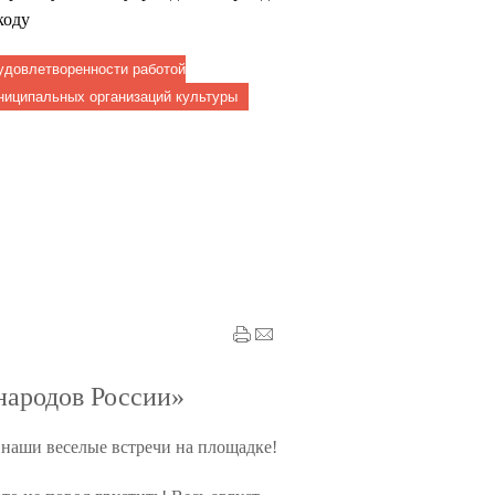
коду
удовлетворенности работой
ниципальных организаций культуры
народов России»
 наши веселые встречи на площадке!